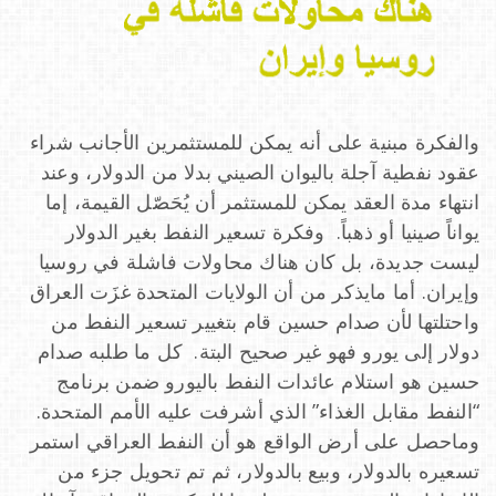
والفكرة مبنية على أنه يمكن للمستثمرين الأجانب شراء
عقود نفطية آجلة باليوان الصيني بدلا من الدولار، وعند
انتهاء مدة العقد يمكن للمستثمر أن يُحَصّل القيمة، إما
يواناً صينيا أو ذهباً. وفكرة تسعير النفط بغير الدولار
ليست جديدة، بل كان هناك محاولات فاشلة في روسيا
وإيران. أما مايذكر من أن الولايات المتحدة غزَت العراق
واحتلتها لأن صدام حسين قام بتغيير تسعير النفط من
دولار إلى يورو فهو غير صحيح البتة. كل ما طلبه صدام
حسين هو استلام عائدات النفط باليورو ضمن برنامج
“النفط مقابل الغذاء” الذي أشرفت عليه الأمم المتحدة.
وماحصل على أرض الواقع هو أن النفط العراقي استمر
تسعيره بالدولار، وبيع بالدولار، ثم تم تحويل جزء من