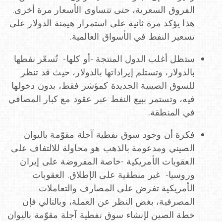
الفروق السعرية، حتى تتساوى الأسعار مرة أخرى.
هذا يؤكد مرة ثانية على استمرار هيمنة الدولار على
تسعير النفط في الأسواق العالمية.
ستظل أغلب الدول المنتجة -أو كلها- تُسعّر نفطها
بالدولار، وتستلم إيراداتها بالدولار، حيث قد تنظر
للسوق الصينية الجديدة كمؤشر فقط، بدون دخولها
فيه، وتستمر ببيع النفط عبر عقود مع كبار المصافي
في المنطقة.
فكرة أن وجود سوق نفطية آجلة مقوّمة باليوان
الصيني ومدعومة بالذهب هو محاولة للالتفاف على
العقوبات الأمريكية -خاصة المفروضة على إيران
وروسيا- غير منطقية على الإطلاق. العقوبات
الأمريكية تفرض على المصارف والتعاملات
المصرفية، بغض النظر عن العملة، وبالتالي فإن
خطة الصين لإنشاء سوق نفطية آجلة مقوّمة باليوان