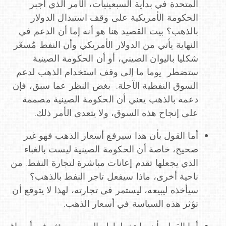
المتحدة في بداية السبعينيات، الأمر الذي أجبر
الحكومة الأمريكية على وقف استبدال الدولار
بالذهب؟ بيت القصيد هنا هو أنه إما أن الدعم في
النهاية يأتي من الدولار الأمريكي وأن النفط مُسعّر
شكليا باليوان الصيني، أو أن الحكومة الصينية
ستضطر يوما ما إلى وقف استخدام الذهب لدعم
السوق النفطية الآجلة. بغض النظر عما سبق، فإن
دعمه بالذهب يعني أن الحكومة الصينية مصممة
على إنجاح هذه السوق، ولا يتعدى الأمر ذلك.
أما القول بأن هذا سيرفع أسعار الذهب فهو غير
صحيح، خاصة أن الحكومة الصينية ليست بالغباء
الذي يجعلها تقدم إعانات مباشرة لتجارة النفط. من
ناحية أخرى، ماذا سيفعل تاجر النفط بالذهب؟
سيأخذه ليبيعه، ليستمر في تجارته، لهذا لا يتوقع أن
تؤثر هذه السياسة في أسعار الذهب.
أما القول بأن ما تخطط له الصين سيؤثر في أسواق