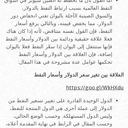
النفط العالمية بسبب ارتباط النفط بالدولار،
والسوق الصينية الآجلة باليوان تعني انخفاض دور
الدولار، مما يخفض قيمته، وبالتالي يرفع أسعار
النفط، فإن القول نفسه متناقض، لأنه إذا كان هناك
فعلا علاقة حقيقية ودائمة بين الدولار وأسعار النفط
فإنها ستنتقل إلى اليوان إذا سعّر النفط فعلا باليوان.
إضافة، فإن العلاقة بين الدولار وأسعار النفط
تحكمها عوامل عدة مشروحة في هذا المقال:
العلاقة بين تغير سعر الدولار وأسعار النفط
https://goo.gl/WkHXdu
الدول الوحيدة القادرة على تغيير تسعير النفط من
الدولار إلى عملة أخرى هي الدول المنتجة للنفط،
وليس الدول المستهلكة. وحسب الوضع الحالي،
وحسب المقال في الرابط في نهاية المقدمة أعلاه،