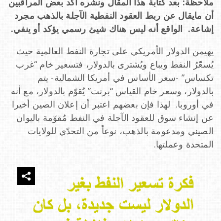
ملاحظة: بعد كتابة هذا المقال ونشره أكد بعض المراقبين
o
أن مايقال عن ربط العقود النفطية الآجلة بالذهب مجرد
إشاعة. الواقع أنه ليس هناك شيئ رسمي يؤكد أو ينفي.
n
يهيمن الدولار الأمريكي على تجارة النفط العالمية حيث
يُسعّرُ النفط ويباع ويُشترى بالدولار، فتسعير خام “غرب
تكساس” -سعر الأساس في أمريكا الشمالية- يتم
بالدولار، وسعر خام القياس “برنت” يُقوّم بالدولار، مع أنه
في أوروبا. لهذا فإن بعضهم اعتبر أن إعلان الصين أخيرا
عن إنشاء سوق للعقود الآجلة في النفط مُقوّمة باليوان
الصيني ومدعومة بالذهب، نوعاً من التحدّي للولايات
المتحدة وعملتها.