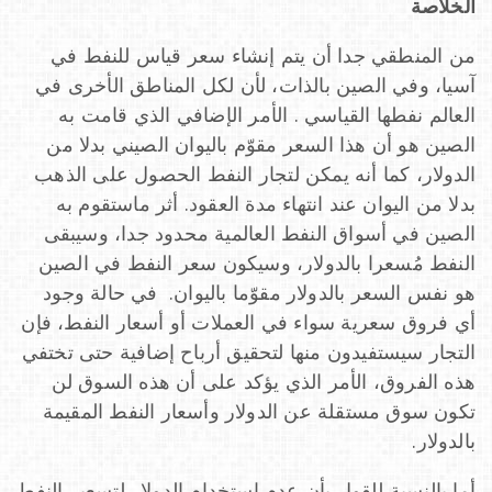
الخلاصة
من المنطقي جدا أن يتم إنشاء سعر قياس للنفط في
آسيا، وفي الصين بالذات، لأن لكل المناطق الأخرى في
العالم نفطها القياسي . الأمر الإضافي الذي قامت به
الصين هو أن هذا السعر مقوّم باليوان الصيني بدلا من
الدولار، كما أنه يمكن لتجار النفط الحصول على الذهب
بدلا من اليوان عند انتهاء مدة العقود. أثر ماستقوم به
الصين في أسواق النفط العالمية محدود جدا، وسيبقى
النفط مُسعرا بالدولار، وسيكون سعر النفط في الصين
هو نفس السعر بالدولار مقوّما باليوان. في حالة وجود
أي فروق سعرية سواء في العملات أو أسعار النفط، فإن
التجار سيستفيدون منها لتحقيق أرباح إضافية حتى تختفي
هذه الفروق، الأمر الذي يؤكد على أن هذه السوق لن
تكون سوق مستقلة عن الدولار وأسعار النفط المقيمة
بالدولار.
أما بالنسبة للقول بأن عدم استخدام الدولار لتسعير النفط