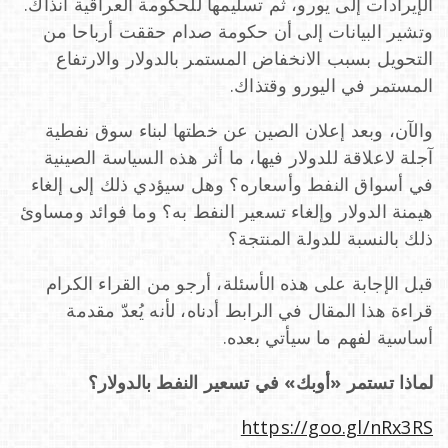
الإيرادات إلى يورو، ثم تسليمها للحكومة العراقية آنذاك.
وتشير البيانات إلى أن حكومة صدام حققت أرباحا من
التحويل بسبب الانخفاض المستمر بالدولار والارتفاع
المستمر في اليورو وقتذاك.
والآن، وبعد إعلان الصين عن خطتها لبناء سوق نفطية
آجلة لاعلاقة للدولار فيها، ما أثر هذه السياسة الصينية
في أسواق النفط وأسعاره؟ وهل سيؤدي ذلك إلى إلغاء
هيمنة الدولار وإلغاء تسعير النفط به؟ وما فوائد ومساوئ
ذلك بالنسبة للدولة المنتجة؟
قبل الإجابة على هذه الأسئلة، أرجو من القراء الكرام
قراءة هذا المقال في الرابط أدناه، لأنه يُعدّ مقدمة
أساسية لفهم ما سيأتي بعده.
لماذا تستمر «أوبك» في تسعير النفط بالدولار؟
https://goo.gl/nRx3RS