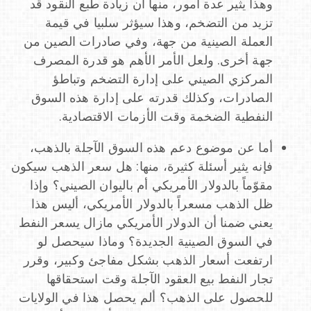
وهذا يثير عدة أمور، منها أن زيادة طبع النقود قد
تزيد من التضخم، وهذا سيؤثر سلبيا في قيمة
العملة الصينية من جهة، وفي صادرات الصين من
جهة أخرى. ولعل الأمر الأهم هو قدرة المصرف
المركزي الصيني على إدارة التضخم وتباطؤ
الصادرات، وكذلك قدرته على إدارة هذه السوق
النفطية الضخمة وقت الأزمات الاقتصادية.
أما عن موضوع دعم هذه السوق الآجلة بالذهب،
فإنه يثير أسئلة كثيرة، منها: هل سعر الذهب سيكون
مقوّماً بالدولار الأمريكي أم باليوان الصيني؟ وإذا
ظل الذهب مسعراً بالدولار الأمريكي، أليس هذا
يعني ضمنا أن الدولار الأمريكي مازال يسعر النفط
في السوق الصينية الجديدة؟ وماذا سيحصل لو
ارتفعت أسعار الذهب بشكل مفاجئ وكبير، وقرر
تجار النفط بيع العقود الآجلة وقت استحقاقها
للحصول على الذهب؟ ألم يحصل هذا في الولايات