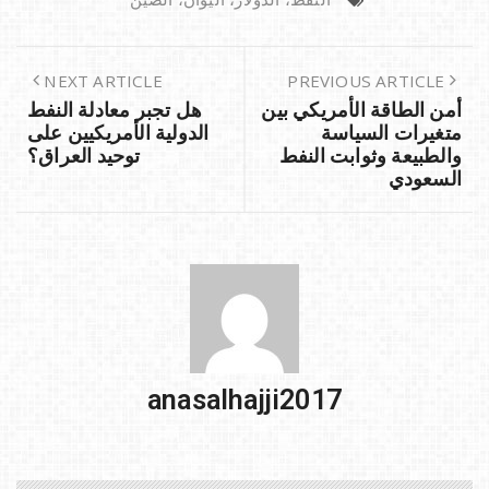
e
l
o
e
d
b
o
o
NEXT ARTICLE
PREVIOUS ARTICLE
أمن الطاقة الأمريكي بين
هل تجبر معادلة النفط
n
o
متغيرات السياسة
الدولية الأمريكيين على
k
والطبيعة وثوابت النفط
توحيد العراق؟
السعودي
anasalhajji2017