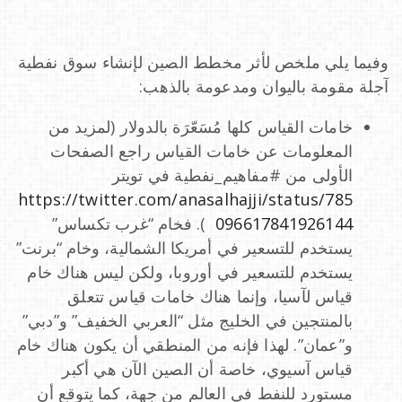
وفيما يلي ملخص لأثر مخطط الصين لإنشاء سوق نفطية
آجلة مقومة باليوان ومدعومة بالذهب:
خامات القياس كلها مُسَعّرَة بالدولار (لمزيد من
المعلومات عن خامات القياس راجع الصفحات
الأولى من #مفاهيم_نفطية في تويتر
https://twitter.com/anasalhajji/status/785
096617841926144
). فخام “غرب تكساس”
يستخدم للتسعير في أمريكا الشمالية، وخام “برنت”
يستخدم للتسعير في أوروبا، ولكن ليس هناك خام
قياس لآسيا، وإنما هناك خامات قياس تتعلق
بالمنتجين في الخليج مثل “العربي الخفيف” و”دبي”
و”عمان”. لهذا فإنه من المنطقي أن يكون هناك خام
قياس آسيوي، خاصة أن الصين الآن هي أكبر
مستورد للنفط في العالم من جهة، كما يتوقع أن