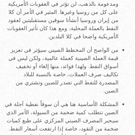
ومدعومة بالذهب، لن تؤثر في العقوبات الأمريكية
على كل من روسيا وغيرها. المثير في الأمر أن كلا
من إيران وروسيا أنشأتا سوقين مستقبليتين لعقود
النفط بالعملة المحلية، ومع هذا كان تأثير العقوبات
الأمريكية واضحا في كلا البلدين.
من الواضح أن المخطط الصيني سيؤثر في تعزيز
قيمة العملة الصينية كعملة عالمية، ولكن ليس في
أسواق النفط. ولهذا فوائد، منها إلغاء أو تخفيف
تكاليف صرف العملات، خاصة بالنسبة للبلاد
المصدرة للنفط التي تصدر للصين وتشتري من
الصين.
المشكلة الأساسية هنا هي أن سوقاً نفطية آجلة في
الصين تتطلب كمية ضخمة من السيولة، الأمر الذي
سيجبر المصرف الصيني المركزي على طبع كميات
ضخمة من النقود، خاصة إذا ارتفعت أسعار النفط.