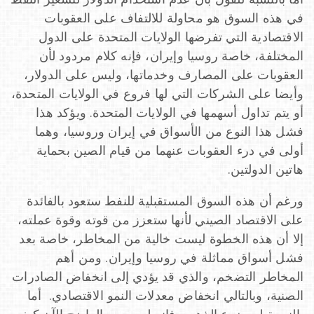
في هذه السوق هو محاولة للالتفاف على العقوبات
الاقتصادية التي تفرضها الولايات المتحدة على الدول
المختلفة، خاصة روسيا وإيران، فإنه كلام مردود لأن
العقوبات على المصارف وخدماتها، وليس على الدولار،
وأيضا على الشركات التي لها فروع في الولايات المتحدة،
أو يتم تداول أسهمها في الولايات المتحدة. ويؤكد هذا
فشل هذا النوع من الأسواق في إيران وروسيا، وهما
أولى في درء العقوبات عنهما من قيام الصين بحماية
هاتين الدولتين.
ورغم أن هذه السوق المستقبلية للنفط ستعود بالفائدة
على الاقتصاد الصيني لأنها ستعزز من قوته وقوة عملته،
إلا أن هذه الخطوة ليست خالية من المخاطر، خاصة بعد
فشل أسواق مماثلة في روسيا وإيران. ومن أهم
المخاطر التضخم، والذي قد يؤدي إلى انخفاض الصادرات
الصنية، وبالتالي انخفاض معدلات النمو الاقتصادي. أما