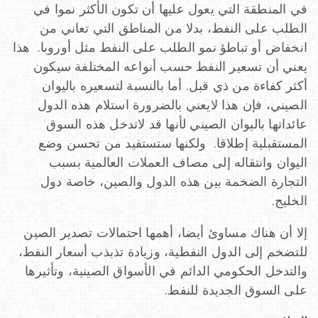
في المنطقة التي يعول عليها أن تكون الأكثر نموا في
الطلب على النفط، بدلا من المناطق التي تعاني من
انخفاض أو تباطؤ نمو الطلب على النفط مثل أوروبا. هذا
يعني أن تسعير النفط حسب أنواعه المختلفة سيكون
أكثر كفاءة من ذي قبل. أما بالنسبة لتسعيره باليوان
الصيني، فإن هذا لايعني بالضرورة استلام هذه الدول
عائداتها باليوان الصيني لأنها قد لاتدخل هذه السوق
المستقبلية إطلاقا. ولكنها ستستفيد من تحسن وضع
اليوان وانتقاله إلى مصاف العملات العالمية بسبب
التجارة الضخمة بين هذه الدول والصين، خاصة دول
الخليج.
إلا أن هناك مساوئ أيضا، أهمها احتمالات تصدير الصين
للتضخم إلى الدول النفطية، وزيادة تذبذب أسعار النفط،
والتدخل الحكومي الدائم في الأسواق الصينية، وتأثيرها
على السوق الجديدة للنفط.