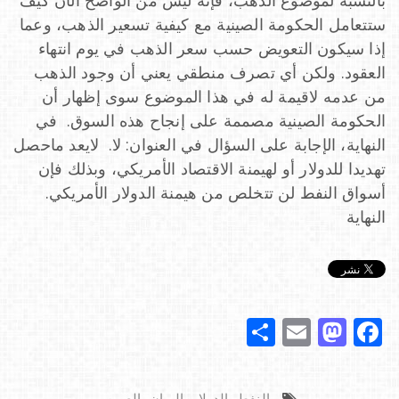
بالنسبة لموضوع الذهب، فإنه ليس من الواضح الآن كيف
ستتعامل الحكومة الصينية مع كيفية تسعير الذهب، وعما
إذا سيكون التعويض حسب سعر الذهب في يوم انتهاء
العقود. ولكن أي تصرف منطقي يعني أن وجود الذهب
من عدمه لاقيمة له في هذا الموضوع سوى إظهار أن
الحكومة الصينية مصممة على إنجاح هذه السوق. في
النهاية، الإجابة على السؤال في العنوان: لا. لايعد ماحصل
تهديدا للدولار أو لهيمنة الاقتصاد الأمريكي، وبذلك فإن
أسواق النفط لن تتخلص من هيمنة الدولار الأمريكي.
النهاية
S
E
M
F
h
m
a
a
ar
ai
st
c
النفط، الدولار، اليوان، الصين