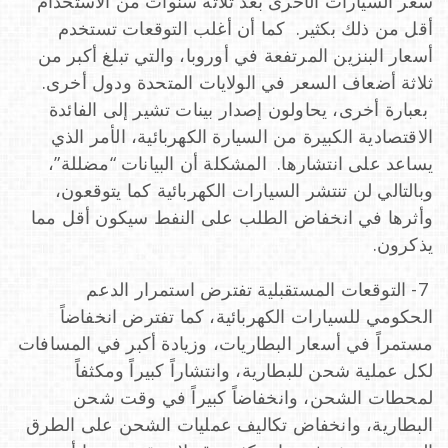
سعر السيارات الأخرى بعد ثلاثة سنوات من الاستخدام
أقل من ذلك بكثير. كما أن أغلب التوقعات تستخدم
أسعار البنزين المرتفعة في أوروبا، والتي تبلغ أكبر من
ثلاثة أضعاف السعر في الولايات المتحدة ودول أخرى.
بعبارة أخرى، يحاولون إصدار بينات تشير إلى الفائدة
الاقتصادية الكبيرة من السيارة الكهربائية، الأمر الذي
يساعد على انتشارها. المشكلة أن البيانات “مضللة”،
وبالتالي لن تنتشر السيارات الكهربائية كما يتوقعون،
وأثرها في انخفاض الطلب على النفط سيكون أقل مما
يذكرون.
7- التوقعات المستقبلية تفترض استمرار الدعم
الحكومي للسيارات الكهربائية، كما تفترض انخفاضاً
مستمراً في أسعار البطاريات، وزيادة أكبر في المسافات
لكل عملية شحن للبطارية، وانتشاراً كبيراً ومكثفاً
لمحطات الشحن، وانخفاضاً كبيراً في وقت شحن
البطارية، وانخفاض تكاليف عمليات الشحن على الطرق