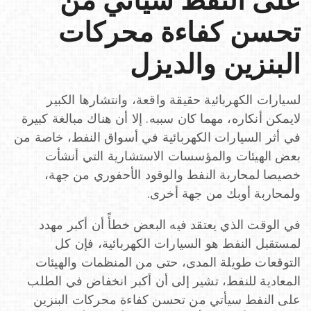
على النفط سيأتي من
o
تحسن كفاءة محركات
البنزين والديزل
n
لسيارات الكهربائية حقيقة واقعة، وانتشارها الكبير
لايمكن أنكاره، مهما كان سببه. إلا أن هناك مبالغة كبيرة
في أثر السيارات الكهربائية في أسواق النفط، خاصة من
بعض الهيئات والمؤسسات الاستشارية التي أنشأت
خصيصا لمحاربة النفط والوقود الأحفوري من جهة،
ولمحاربة أوبك من جهة أخرى.
في الوقت الذي يعتقد فيه البعض خطأً أن أكبر مهدد
لمستقبل النفط هو السيارات الكهربائية، فإن كل
التوقعات طويلة المدى، حتى من المنظمات والهيئات
المعادية للنفط، تشير إلى أن أكبر انخفاض في الطلب
على النفط سيأتي من تحسن كفاءة محركات البنزين