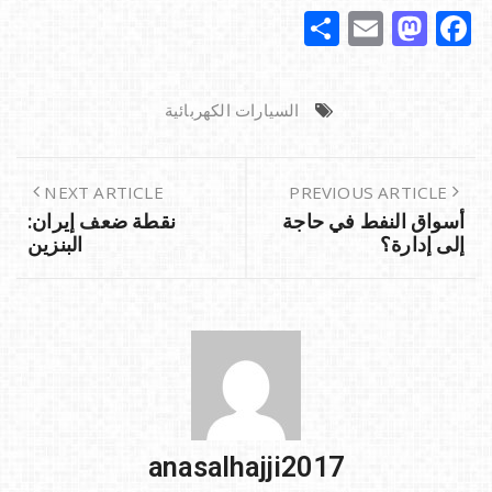
S
E
M
F
h
m
a
a
ar
ai
st
c
السيارات الكهربائية
e
l
o
e
d
b
o
o
NEXT ARTICLE
PREVIOUS ARTICLE
أسواق النفط في حاجة
نقطة ضعف إيران:
n
o
إلى إدارة؟
البنزين
k
anasalhajji2017