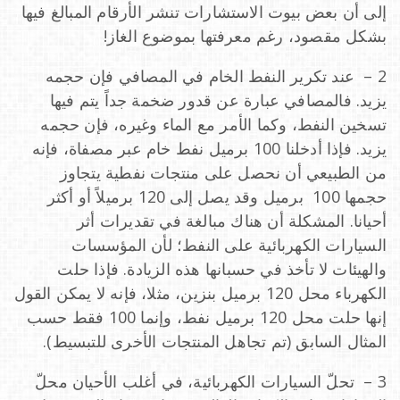
إلى أن بعض بيوت الاستشارات تنشر الأرقام المبالغ فيها
بشكل مقصود، رغم معرفتها بموضوع الغاز!
2 – عند تكرير النفط الخام في المصافي فإن حجمه
يزيد. فالمصافي عبارة عن قدور ضخمة جداً يتم فيها
تسخين النفط، وكما الأمر مع الماء وغيره، فإن حجمه
يزيد. فإذا أدخلنا 100 برميل نفط خام عبر مصفاة، فإنه
من الطبيعي أن نحصل على منتجات نفطية يتجاوز
حجمها 100 برميل وقد يصل إلى 120 برميلاً أو أكثر
أحيانا. المشكلة أن هناك مبالغة في تقديرات أثر
السيارات الكهربائية على النفط؛ لأن المؤسسات
والهيئات لا تأخذ في حسبانها هذه الزيادة. فإذا حلت
الكهرباء محل 120 برميل بنزين، مثلا، فإنه لا يمكن القول
إنها حلت محل 120 برميل نفط، وإنما 100 فقط حسب
المثال السابق (تم تجاهل المنتجات الأخرى للتبسيط).
3 – تحلّ السيارات الكهربائية، في أغلب الأحيان محلّ