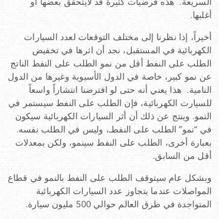
السريعة. هذه فرضيات كثيرة قد لايتحقق بعضها أو
أغلبها.
أخيراً، إذا نظرنا إلى مختلف التوقعات لعدد السيارات
الكهربائية في المستقبل، نجد أن اثرها في تخفيض
الطلب على النفط أقل من نمو الطلب على النفط الناتج
عن نمو كبير، خاصة في الدول الأسيوية وغيرها من الدول
النامية. هذا يعني أنه حتى لو افترضنا انتشاراً واسعاً
للسيارت الكهربائية، فإن الطلب على النفط سيستمر في
النمو. وينتج عن ذلك أن أثر السيارات الكهربائية سيكون
في “نمو” الطلب على النفطـ، وليس في الطلب نفسه.
بعبارة أخرى، الطلب على النفط سينمو، ولكن بمعدلات
أقل من السابق.
وبشكل عام سيتوقف الطلب على النفط بالنمو في قطاع
المواصلات عندما يتجاوز عدد السيارات الكهربائية
المتواجدة في طرق العالم حوالي 500 مليون سيارة.