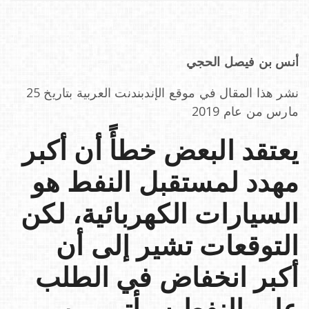
a
أنس بن فيصل الحجي
v
نشر هذا المقال في موقع الإندبندنت العربية بتاريخ 25
مارس من عام 2019
i
يعتقد البعض خطأً أن أكبر
g
مهدد لمستقبل النفط هو
a
السيارات الكهربائية، لكن
التوقعات تشير إلى أن
t
أكبر انخفاض في الطلب
i