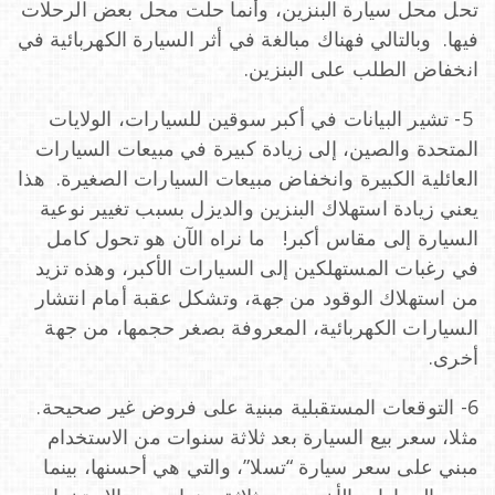
تحل محل سيارة البنزين، وأنما حلت محل بعض الرحلات
فيها. وبالتالي فهناك مبالغة في أثر السيارة الكهربائية في
انخفاض الطلب على البنزين.
5- تشير البيانات في أكبر سوقين للسيارات، الولايات
المتحدة والصين، إلى زيادة كبيرة في مبيعات السيارات
العائلية الكبيرة وانخفاض مبيعات السيارات الصغيرة. هذا
يعني زيادة استهلاك البنزين والديزل بسبب تغيير نوعية
السيارة إلى مقاس أكبر! ما نراه الآن هو تحول كامل
في رغبات المستهلكين إلى السيارات الأكبر، وهذه تزيد
من استهلاك الوقود من جهة، وتشكل عقبة أمام انتشار
السيارات الكهربائية، المعروفة بصغر حجمها، من جهة
أخرى.
6- التوقعات المستقبلية مبنية على فروض غير صحيحة.
مثلا، سعر بيع السيارة بعد ثلاثة سنوات من الاستخدام
مبني على سعر سيارة “تسلا”، والتي هي أحسنها، بينما