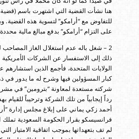
في صيدا كما لو أنه كان محملاً في رأس تن
هنا نشأت القضية التي اشتهرت باسم (قضية 
على التزام “أرامكو” بدفع مبالغ مالية محددة
2 – شغل باله عدم استغلال الغاز المصاحب 
ذلك إلى الاستفسار عن الشركات الأمريكية ال
كبار المسؤولين فيها وشرح له ما يدور في ذ
شركته مستعدة لمعاونة “بترومين” في مشرو
رداً إيجابياً من تلك الشركة وترحيباً للقيام 
فرانسيسكو بقرار الحكومة السعودية تملك الغ
لم تف بتعهداتها بموجب اتفاقية الامتياز التي