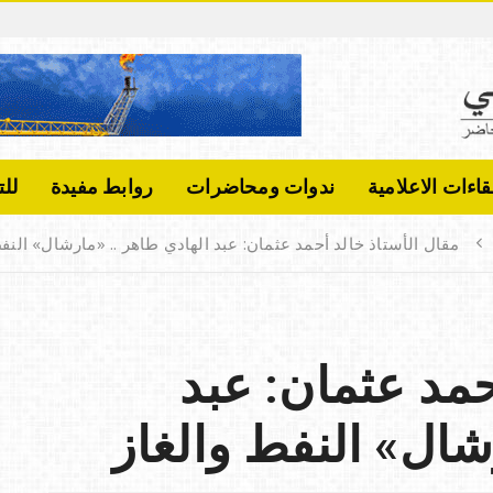
أ
ن
س
ب
ن
قاءات الاعلامية
ندوات ومحاضرات
روابط مفيدة
لل
ف
ي
مقال الأستاذ خالد أحمد عثمان: عبد الهادي طاهر .. «مارشال» النفط
ص
ل
ا
ل
حمد عثمان: عبد
ح
ج
شال» النفط والغاز
ي