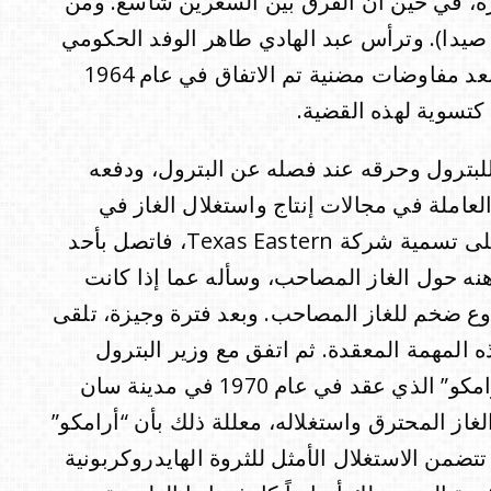
ورة، في حين أن الفرق بين السعرين شاسع. ومن
صيدا). وترأس عبد الهادي طاهر الوفد الحكومي
للتفاوض مع “أرامكو” لتسوية هذه القضية. وبعد مفاوضات مضنية تم الاتفاق في عام 1964
 كتسوية لهذه القضية.
للبترول وحرقه عند فصله عن البترول، ودفعه
عاملة في مجالات إنتاج واستغلال الغاز في
الولايات المتحدة، فأجمع الذين استشارهم على تسمية شركة Texas Eastern، فاتصل بأحد
هنه حول الغاز المصاحب، وسأله عما إذا كانت
ع ضخم للغاز المصاحب. وبعد فترة وجيزة، تلقى
بهذه المهمة المعقدة. ثم اتفق مع وزير البترول
أحمد زكي يماني على إبلاغ مجلس إدارة “أرامكو” الذي عقد في عام 1970 في مدينة سان
از المحترق واستغلاله، معللة ذلك بأن “أرامكو”
 تتضمن الاستغلال الأمثل للثروة الهايدروكربونية