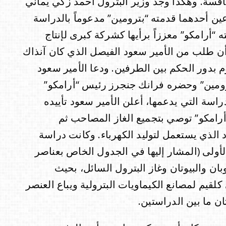
سة. وهكذا وجد وزير البترول أحمد زكي يماني
ين أحدهما قدمته “بترومين” مدعوماً بالدراسة
 “أرامكو” معززاً برأيها كشركة كبرى لإنتاج
 أن طلب من الأمير سعود الفيصل الذي كان آنذاك
قوم بدور الحكم بين الطرفين. ودعا الأمير سعود
ترومين” وحضره فرانك جنجرز رئيس “أرامكو”
راسة التي يدعمها، أعلن الأمير سعود تأييده
أرامكو” توصي بتجميع الغاز المصاحب ثم
الذي يستعمل لتوليد الكهرباء. وكانت دراسة
أولى (المشار إليها في الجدول الخاص بعناصر
بان والبيوتان وغاز البترول السائل، بحيث
لقيم لمصانع الكيماويات البترولية ويباع العنصر
ن ما بين الدراستين.