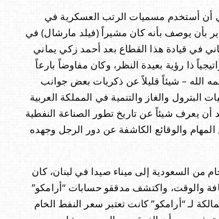
لي أن أستخدم مسميات الرتب العسكرية في
ر بأن يوصف بأنه كان مشيراً (فيلد مارشال) في
ثاني في قيادة هذا القطاع بعد أحمد زكي يماني
تيجياً ذا رؤية بعيدة النظر، وكان مفاوضاً بارعاً
ه الله – شيئاً قليلاً عن ذكريات بعض جوانب
ات البترول والغاز والتنمية في المملكة العربية
 أن يعرف شيئاً عن تاريخ تطور الصناعة النفطية
المهام والوقائع الكاشفة عن دور الرجل وجهده
خام من السعودية إلى ميناء صيدا في لبنان، كان
فة والوقت، واكتشف مدققو حسابات “أرامكو”
الكة لـ “أرامكو” كانت تعتبر سعر النفط الخام