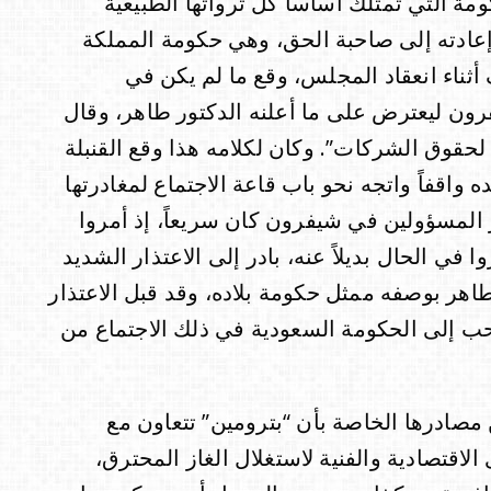
مة التي تمتلك أساساً كل ثرواتها الطبيعية
ادته إلى صاحبة الحق، وهي حكومة المملكة
أثناء انعقاد المجلس، وقع ما لم يكن في
ون ليعترض على ما أعلنه الدكتور طاهر، وقال
لحقوق الشركات”. وكان لكلامه هذا وقع القنبلة
واقفاً واتجه نحو باب قاعة الاجتماع لمغادرتها
 المسؤولين في شيفرون كان سريعاً، إذ أمروا
ي الحال بديلاً عنه، بادر إلى الاعتذار الشديد
اهر بوصفه ممثل حكومة بلاده، وقد قبل الاعتذار
حب إلى الحكومة السعودية في ذلك الاجتماع من
 مصادرها الخاصة بأن “بترومين” تتعاون مع
قتصادية والفنية لاستغلال الغاز المحترق،