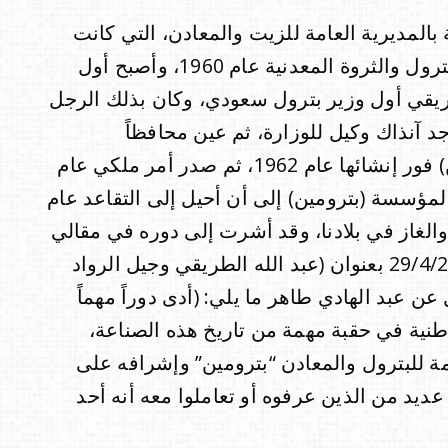
المديرية العامة للزيت والمعادن، التي كانت
تابعة لوزارة المالية، ثم تحولت إلى وزارة البترول والثروة المعدنية عام 1960، وأصبح أول
طريقي أول وزير بترول سعودي، وكان بذلك الرجل
وجد آنذاك وكيل للوزارة، ثم عين محافظاً
للمؤسسة العامة للبترول والمعادن (بترومين) فور إنشائها عام 1962، ثم صدر أمر ملكي عام
اً لمؤسسة (بترومين) إلى أن أحيل إلى التقاعد عام
ط والغاز في بلادنا، وقد أشرت إلى دوره في مقالي
المنشور في صحيفة “الاقتصادية” بتاريخ 29/4/2004 بعنوان (عبد الله الطريقي وجيل الرواد
 عبد الهادي طاهر ما يلي: (أدى دوراً مهماً
وطنية في حقبة مهمة من تاريخ هذه الصناعة،
ة للبترول والمعادن “بترومين” وإشرافه على
عديد من الذين عرفوه أو تعاملوا معه أنه أحد