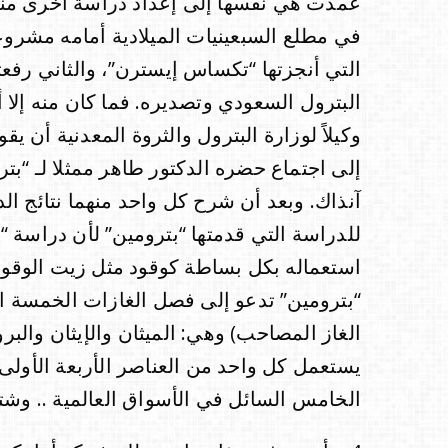
عمدت هي نفسها إلى إعداد دراسة أخرى مناف
في مطلع السبعينيات الميلادية أمامه مشروع
التي أنجزتها “تكساس إيسترن”، والثاني رفعته
البترول السعودي وتصديره. فما كان منه إلا
وكيلاً لوزارة البترول والثروة المعدنية أن ي
إلى اجتماع حضره الدكتور طاهر ممثلا لـ “ب
آنذاك. وبعد أن شرح كل واحد منهما نتائج الد
للدراسة التي قدمتها “بترومين” لأن دراسة “
استعماله بكل بساطة كوقود مثل زيت الوقود 
“بترومين” تدعو إلى فصل الغازات الخمسة ال
الغاز المصاحب) وهي: الميثان والإيثان والبرو
يستعمل كل واحد من العناصر الأربعة الأولى ك
الخامس السائل في الأسواق العالمية .. وشتا