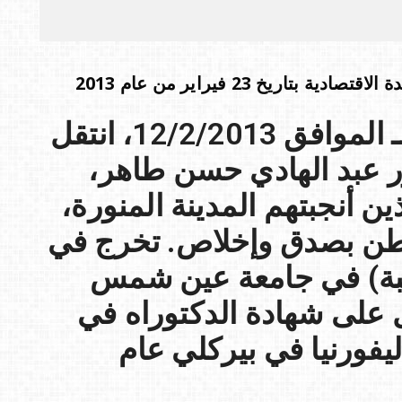
اريخ 23 فيراير من عام 2013
في يوم الثلاثاء 2/4/1434هـ الموافق 12/2/2013، انتقل
ور عبد الهادي حسن طاهر،
ين أنجبتهم المدينة المنورة،
وطن بصدق وإخلاص. تخرج في
سبة) في جامعة عين شمس
م 1954، وحصل على شهادة الدكتوراه في
يفورنيا في بيركلي عام