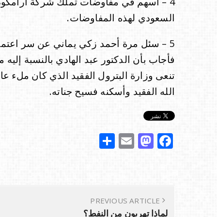
4 – أسهم في مفاوضات تملك شركة أرامكو،
السعودي لهذه المفاوضات.
5 – سئل مرة أحمد زكي يماني عن سر اعتماد
فأجاب بأن الدكتور عبد الهادي بالنسبة إليه 
تنعى وزارة البترول الفقيد الذي كان ملء عا
الله الفقيد وأسكنه فسيح جناته.
S
E
M
F
h
m
a
a
ar
ai
st
c
e
l
o
e
d
b
PREVIOUS ARTICLE
لماذا تهربون من النفط؟