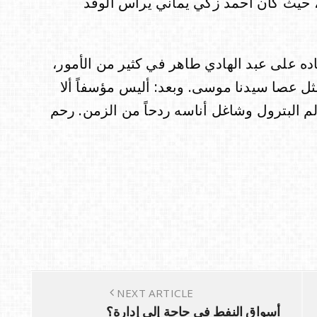
 حيث كان أحمد زكي يماني يرأس الوفد
ه على عبد الهادي طاهر في كثير من الأمور،
مثل عصا سيدنا موسى. وبعد: أليس مؤسفاً ألا
لم البترول وشاغل أناسه ردحاً من الزمن. رحم
NEXT ARTICLE
أسواق النفط في حاجة إلى إدارة؟