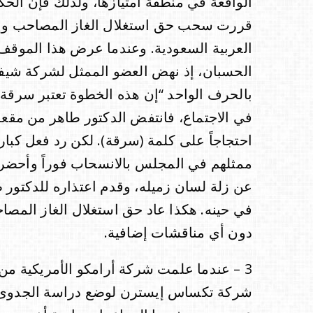
الواقعة في منطقة امتيازها، ولذلك فإن الحكو
قررت سحب حق استغلال الغاز المصاحب وإع
العربية السعودية. وعندما عرض هذا الموقف 
الحسبان، إذ نهض العضو الممثل لشركة شيفر
بالحرف الواحد “إن هذه الخطوة تعتبر سرقة 
في الاجتماع، فانتفض الدكتور طاهر من مقعده 
احتجاجاً على كلمة (سرقة). لكن رد فعل كبار
ممثلهم في المجلس بالانسحاب فوراً وأحضروا ف
عن زلة لسان زميله، وقدم اعتذاره للدكتور ط
في حينه. هكذا عاد حق استغلال الغاز المصا
دون أي مناقشات إضافية.
3 – عندما علمت شركة أرامكو الأمريكية من
شركة تكساس إيسترن لوضع دراسة الجدوى الا