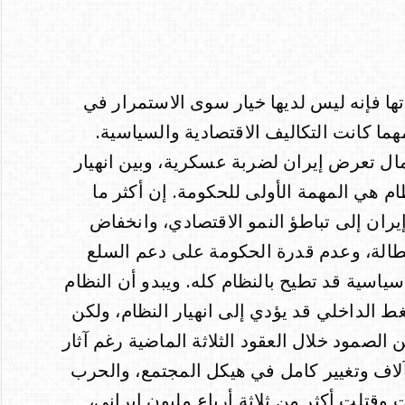
تها فإنه ليس لديها خيار سوى الاستمرار في
هما كانت التكاليف الاقتصادية والسياسية.
مال تعرض إيران لضربة عسكرية، وبين انهيار
نظام هي المهمة الأولى للحكومة. إن أكثر ما
ران إلى تباطؤ النمو الاقتصادي، وانخفاض
بطالة، وعدم قدرة الحكومة على دعم السلع
ياسية قد تطيح بالنظام كله. ويبدو أن النظام
غط الداخلي قد يؤدي إلى انهيار النظام، ولكن
صمود خلال العقود الثلاثة الماضية رغم آثار
آلاف وتغيير كامل في هيكل المجتمع، والحرب
 وقتلت أكثر من ثلاثة أرباع مليون إيراني،