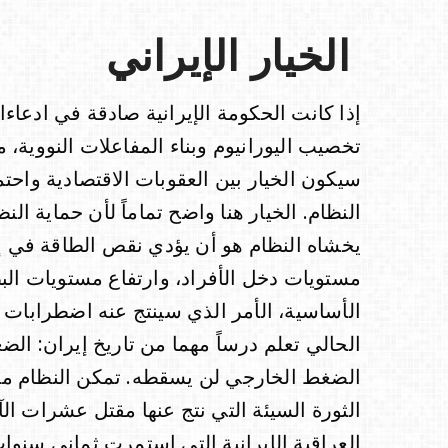
الخيار الإيراني
إذا كانت الحكومة الإيرانية صادقة في ادعاءا
تخصيب اليورانيوم وبناء المفاعلات النووية، م
سيكون الخيار بين العقوبات الاقتصادية واحت
النظام. الخيار هنا واضح تماماً لأن حماية ال
يخشاه النظام هو أن يؤدي نقص الطاقة في إي
مستويات دخل الأفراد، وارتفاع مستويات ال
الأساسية، الأمر الذي سينتج عنه اضطرابات س
الحالي تعلم درساً مهما من تاريخ إيران: الض
الضغط الخارجي لن يسقطه. تمكن النظام من ال
الثورة السيئة التي نتج عنها مقتل عشرات ال
العراقية الإيرانية التي استمرت ثماني سنوات