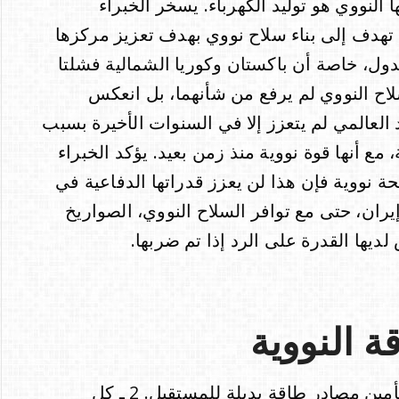
النووي هو توليد الكهرباء. يسخر الخبراء
ن تهدف إلى بناء سلاح نووي بهدف تعزيز مركزها
الدول، خاصة أن باكستان وكوريا الشمالية فشلتا
لاح النووي لم يرفع من شأنهما، بل انعكس
ند العالمي لم يتعزز إلا في السنوات الأخيرة بسبب
مع أنها قوة نووية منذ زمن بعيد. يؤكد الخبراء
ة نووية فإن هذا لن يعزز قدراتها الدفاعية في
ان، حتى مع توافر السلاح النووي، الصواريخ
لديها القدرة على الرد إذا تم ضربها.
 النووية
1 ـ النفط والغاز مصدران ناضبان ولا بد من تأمين مصادر طاقة بديلة للمستقبل. 2 ـ كل