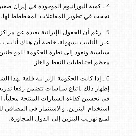
4 ـ كمية اليورانيوم الموجودة في إيران صغير
نجحت في تطوير المفاعلات المخططط لها.
5 ـ رغم أن الحقول الإيرانية بعيدة عن مراكز 
عبر الأنابيب بسهولة، خاصة أن هناك أنابيب 
سياسية وتعود إلى نظرة الحكومة للمواطنين
معظم احتياطيات النفط والغاز.
6 ـ إذا كانت الحكومة الإيرانية قلقة بهذا 
إظهار ذلك باتباع سياسات تتضمن رفعا تدريجيا 
في تحسين كفاءة السيارات المنتجة محلياً، ا
استخدام البنزين، والاستثمار في المصافي ل
لمنع تهريب البنزين إلى الدول المجاورة.