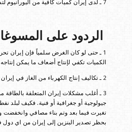
7 ـ لدى إيران كميات كافية من اليورانيوم لتشغيل المفاعلات التي تخطط لها.
الردود على المسوغات
1 ـ حتى لو كان الغرض سلمياً فإن إيران تح
الكميات تكفي لإنتاج أضعاف ما يمكن إنتاجه
2 ـ تكاليف إنتاج الكهرباء من الغاز في إيران أرخص من إنتاجها من الطاقة النووية.
3 ـ أغلب مشكلات إيران المتعلقة بالطاقة 
جيولوجية أو جغرافية أو فنية. فكيف لبلد نفط
تغيرت فيما بعد وتم بناء مصافي وانخفضت وار
بحظر تصدير البنزين إلى إيران من اي دول ف