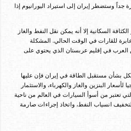
ة جداً وستضطر إيران إلى استيراد اليورانيوم إذا
الكثافة السكانية إلا أنه يمكن نقل النفط والغاز
عابرة للقارات في الوقت الحالي. المشكلة
 العرب في إقليم عربستان الذي يحتوي على
الشكل بشأن مستقبل الطاقة في إيران فإن عليها
لأسعار البنزين والغاز والكهرباء، والاستثمار
لتي تعتبر من أسوأ السيارات في العالم من ناحية
لتخفيف انسياب النفط، واتخاذ إجراءات صارمة