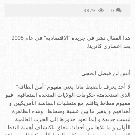
3879
0
a
v
هذا المقال نشر في جريدة “الاقتصادية” في عام 2005
بعد اعصاري كاترينا.
i
g
أنس لن فيصل الحجي
لا أحد يعرف بالضبط ماذا يعني مفهوم “أمن الطاقة”
a
الذي استخدمته حكومات الولايات المتحدة المتعاقبة. فهو
مفهوم مطاط يتأقلم مع متطلبات الساسة الأمريكيين و
t
أهدافهم و يتغير ما بين عشية وضحاها. وهذه الظاهرة
ليست جديدة و إنما تعود جذورها إلى الحرب العالمية
i
الأولى و ما تلاها من أحداث تتعلق باكتشاف أهمية النفط