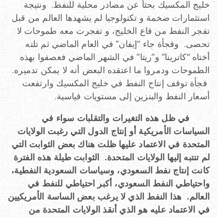
خليج المكسيك بحثاً عن مصادر محلية للنفط. ونتيجة
استثمارات ضخمة و تكنولوجيا لم يشهدها العالم من قبل
تفجر النفط من قاع الخليج، و تفجرت معه طموحات لا
تحصى. وفجأة جاء “إيفان” في العام الماضي ثم تلته
أختاه “كاترينا” و”ريتا” في الشهر الماضي فعصفوا بهذه
الطموحات ودمروا ما اعتقده البعض أنه لا يمكن تدميره.
فجأة توقف إنتاج النفط في خليج المكسيك وارتفعت
أسعار النفط والبنزين إلى مستويات قياسية.
في ظل هذه التغيرات والتقلبات سواء في
السياسات الأمريكية أو إنتاج الدول التي رغبت الولايات
المتحدة في الاعتماد عليها ظلت هناك بعض الثوابت التي
لم تنتبه إليها الولايات المتحدة. الثوابت طيلة هذه الفترة
كانت إنتاج نفط السعودي، وسياسات السعودية النفطية،
واحتياطي النفط السعودي، أكبر احتياطي للنفط في
العالم. هذا النفط الذي لا يرغب بعض الساسة الأمريكيين
في الاعتماد عليه هو الذي أنقذ الولايات المتحدة من