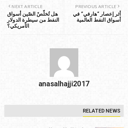
d
b
o
o
NEXT ARTICLE
PREVIOUS ARTICLE
أثر إعصار “هارفي” في
هل تُخلّصْ الصّين أسواق
n
o
أسواق النفط العالمية
النفط من سيطرة الدولار
k
الأمريكي؟
anasalhajji2017
RELATED NEWS