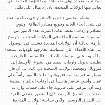
الولايات المتحدة أولى ضحاياها. وما الأزمة الحالية التي
تعاني منها الولايات المتحدة الآن إلا مثال على ذلك.
المنطق يقتضي تشجيع الاستثمار في صناعة النفط
في شتى أنحاء العالم وتنويع مصادر الطاقة وتنويع
مصادر واردات النفط، لذلك اعتبرت هذه الأمور من
أساسيات سياسة الطاقة في الولايات المتحدة. وتوضح
الأزمة الحالية أن الولايات المتحدة فشلت في الوصول
إلى هذه الأهداف لأن السياسة الخارجية للولايات المتحدة
لها أولوية على سياسات الطاقة. فالسياسة الخارجية
تطلبت تحويل واردات النفط من الشرق الأوسط إلى
فنزويلا. ونجحت الولايات المتحدة في ذلك إلى أن فاز
هيوغو شافيز برئاسة فنزويلا و انقلبت الأمور رأساً على
عقب وأصبح شافيز هاجساً في أوقات الحلم و اليقظة.
وبما أن التركيز على فنزويلا جاء على حساب واردات
النفط من الشرق الأوسط فإن المنطق يقتضي بالعودة
إلى الشرق الأوسط. ولكن سياسة الولايات المتحدة