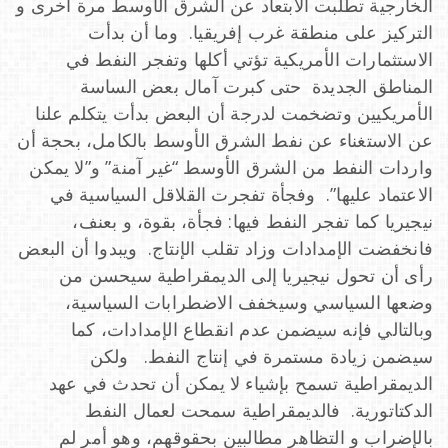
الخارجية تطلبت الابتعاد عن الشرق الأوسط مرة أخرى و
التركيز على منطقة غرب إفريقيا. وما أن بدأت
الاستثمارات الأمريكية تؤتي أكلها وتفجر النفط في
المناطق الجديدة حتى كبرت آمال بعض الساسة
الأمريكيين وتضخمت لدرجة أن البعض بدأت يتكلم علنا
عن الاستغناء عن نفط الشرق الأوسط بالكامل، بحجة أن
واردات النفط من الشرق الأوسط “غير آمنة” و”لا يمكن
الاعتماد عليها”. وفجأة تفجرت القلاقل السياسية في
نيجيريا كما تفجر النفط فيها: فجأة، بقوة، و بعنف،
فانخفضت الإمدادات وزاد تقلب الإنتاج. ويبدوا أن البعض
رأى أن تحول نيجيريا إلى الديمقراطية سيحسن من
وضعها السياسي وسيخفف الاضطرابات السياسية،
وبالتالي فإنه سيضمن عدم انقطاع الإمدادات، كما
سيضمن زيادة مستمرة في إنتاج النفط. ولكن
الديمقراطية تسمح بإشياء لا يمكن أن تحدث في عهد
الدكتاتورية. فالديمقراطية سمحت لعمال النفط
بالإضراب و التظاهر مطالبين بحقوقهم، وهو أمر لم