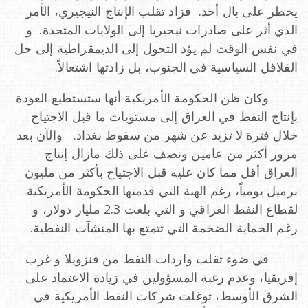
يخطر على بال أحد. فزاد تقلب الإنتاج النيجيري، الأمر
الذي أثر على صادرات نيجيريا إلى الولايات المتحدة. و
في نفس الوقت لم يؤد التحول إلى الديمقراطية إلى حل
القلاقل السياسية في الجنوب، بل زادتها اشتعالاً.
وكان ظن الحكومة الأمريكية أنها ستستطيع العودة
بإنتاج النفط في العراق إلى مستويات ما قبل الاجتياح
خلال فترة لا تزيد عن شهر من سقوط بغداد. والآن بعد
مرور أكثر من عامين ونصف على ذلك مازال إنتاج
العراق أقل مما كان عليه قبل الاجتياح بأكثر من مليون
برميل يومياً، رغم الهبة التي قدمتها الحكومة الأمريكية
لقطاع النفط العراقي و التي بلغت 2.3 مليار دولار، و
رغم الحماية الضخمة التي تتمتع بها المنشآت النفطية.
في ضوء تقلب واردات النفط من فنزويلا و غرب
إفريقيا، وعدم رغبة المسؤولين في زيادة الاعتماد على
الشرق الأوسط، توغلت شركات النفط الأمريكية في