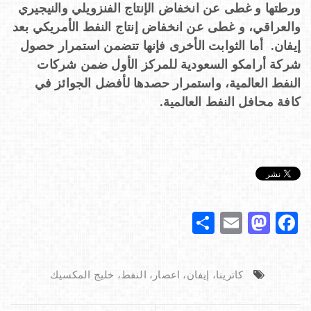
ورطتها و غطى عن انخفاض الإنتاج الفنزويلي والنيجيري
والعراقي، و غطى عن انخفاض إنتاج النفط الأمريكي بعد
إيفان. أما الثوابت الأخرى فإنها تتضمن استمرار حصول
شركة أرامكو السعودية للمركز الأول ضمن شركات
النفط العالمية، واستمرار حصدها لأفضل الجوائز في
كافة محافل النفط العالمية.
S
E
M
F
h
m
a
a
ar
ai
st
c
كاترينا، إيفان، اعصار، النفط، خليج المكسيك
e
l
o
e